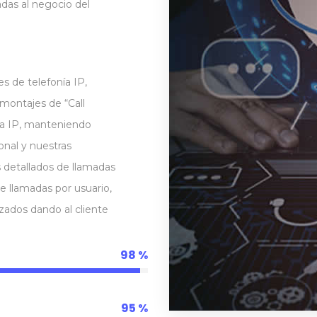
das al negocio del
s de telefonía IP,
montajes de “Call
nía IP, manteniendo
ional y nuestras
s detallados de llamadas
e llamadas por usuario,
izados dando al cliente
98
95