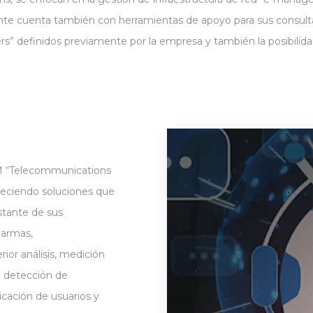
liente cuenta también con herramientas de apoyo para sus consul
ivers” definidos previamente por la empresa y también la posibi
 “Telecommunications
reciendo soluciones que
stante de sus
larmas,
or análisis, medición
y detección de
icación de usuarios y