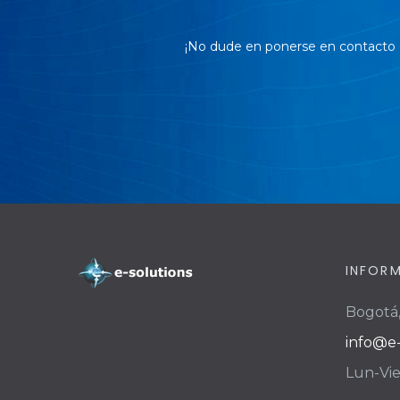
¡No dude en ponerse en contacto c
INFOR
Bogotá
info@e-
Lun-Vie